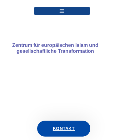
Zentrum für europäischen Islam und
gesellschaftliche Transformation
Bildung. Vielfalt. Zusammenhalt.
Wir verbinden Wissenschaft,
Engagement und Perspektivenvielfalt –
für eine inklusive Gesellschaft im
Zeichen globaler Migration und gegen
ideologische Ausgrenzung.
KONTAKT