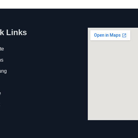
k Links
te
ns
ung
e