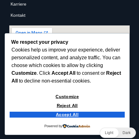
Karriere
Kontakt
We respect your privacy
Cookies help us improve your experience, deliver
personalized content, and analyze traffic. You can
choose which cookies to allow by clicking
Customize
. Click
Accept All
to consent or
Reject
All
to decline non-essential cookies.
Customize
Reject All
Accept All
© 2025 Copyrights reserved cemist.eu.
Powered by
Light
Dark