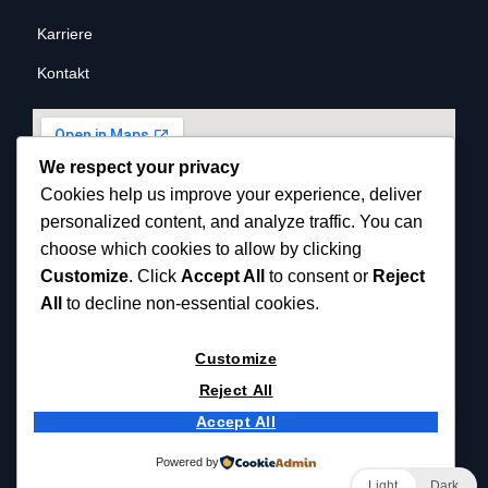
Karriere
Kontakt
We respect your privacy
Cookies help us improve your experience, deliver
personalized content, and analyze traffic. You can
choose which cookies to allow by clicking
Customize
. Click
Accept All
to consent or
Reject
All
to decline non-essential cookies.
Customize
Reject All
Accept All
© 2025 Copyrights reserved cemist.eu.
Powered by
Light
Dark